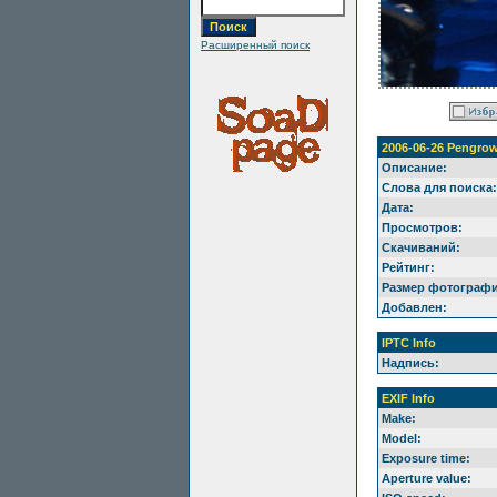
Расширенный поиск
2006-06-26 Pengrow
Описание:
Слова для поиска:
Дата:
Просмотров:
Скачиваний:
Рейтинг:
Размер фотографи
Добавлен:
IPTC Info
Надпись:
EXIF Info
Make:
Model:
Exposure time:
Aperture value: