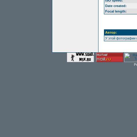
ISO speed:
Date created:
Focal length:
Автор:
У этой фотографии 
P