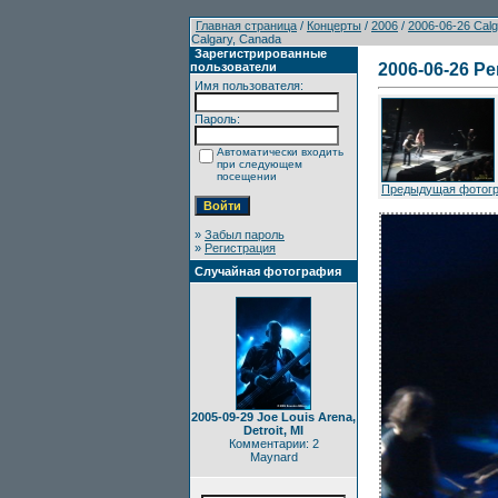
Главная страница
/
Концерты
/
2006
/
2006-06-26 Calg
Calgary, Canada
Зарегистрированные
пользователи
2006-06-26 P
Имя пользователя:
Пароль:
Автоматически входить
при следующем
посещении
Предыдущая фотог
»
Забыл пароль
»
Регистрация
Случайная фотография
2005-09-29 Joe Louis Arena,
Detroit, MI
Комментарии: 2
Maynard