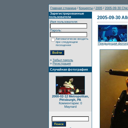
Главная страница
/
Концерты
/
2005
/
2005-09-30 Chic
Зарегистрированные
пользователи
2005-09-30 All
Имя пользователя:
Пароль:
Автоматически входить
при следующем
Предыдущая фотог
посещении
»
Забыл пароль
»
Регистрация
Случайная фотография
2000-02-12 Metropolitan,
Pittsburgh, PA
Комментарии: 0
Maynard