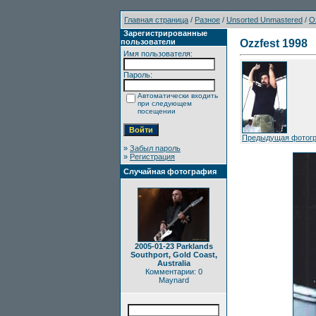
Главная страница
/
Разное
/
Unsorted Unmastered
/
O
Зарегистрированные
пользователи
Ozzfest 1998
Имя пользователя:
Пароль:
Автоматически входить
при следующем
посещении
Предыдущая фотог
»
Забыл пароль
»
Регистрация
Случайная фотография
2005-01-23 Parklands
Southport, Gold Coast,
Australia
Комментарии: 0
Maynard