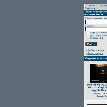
Главная страниц
Germany
Зарегистриров
пользователи
Имя пользовател
Пароль:
Автоматически
при следующ
посещении
»
Забыл пароль
»
Регистрация
Случайная фот
2006-08-05 Ozzf
Verizon Virgini
Virginia Bea
Комментари
Maynar