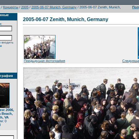
а
/
Концерты
/
2005
/
2005-06-07 Munich, Germany
/ 2005-06-07 Zenith, Munich,
Поп
анные
2005-06-07 Zenith, Munich, Germany
я:
 входить
ем
Предыдущая фотография
Следующа
ография
est 2006,
a Beach,
ch, VA
и: 0
d