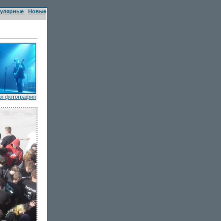
улярные
Новые
я фотография