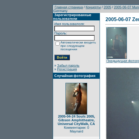
Главная страница
/
Концерты
/
2005
/
2005-06-07 Mun
Germany
Зарегистрированные
пользователи
2005-06-07 Ze
Имя пользователя:
Пароль:
Автоматически входить
при следующем
посещении
Предыдущая фотог
»
Забыл пароль
»
Регистрация
Случайная фотография
2005-04-24 Souls 2005,
Gibson Amphitheatre,
Universal CityWalk, CA
Комментарии: 0
Maynard