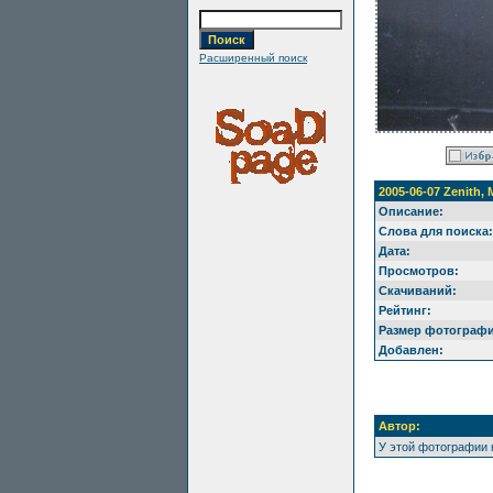
Расширенный поиск
2005-06-07 Zenith,
Описание:
Слова для поиска:
Дата:
Просмотров:
Скачиваний:
Рейтинг:
Размер фотографи
Добавлен:
Автор:
У этой фотографии 