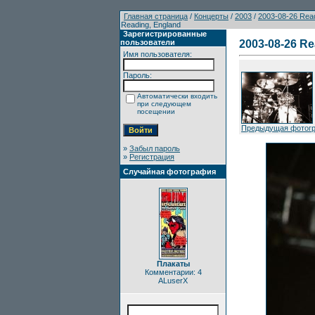
Главная страница
/
Концерты
/
2003
/
2003-08-26 Read
Reading, England
Зарегистрированные
пользователи
2003-08-26 Re
Имя пользователя:
Пароль:
Автоматически входить
при следующем
посещении
Предыдущая фотог
»
Забыл пароль
»
Регистрация
Случайная фотография
Плакаты
Комментарии: 4
ALuserX