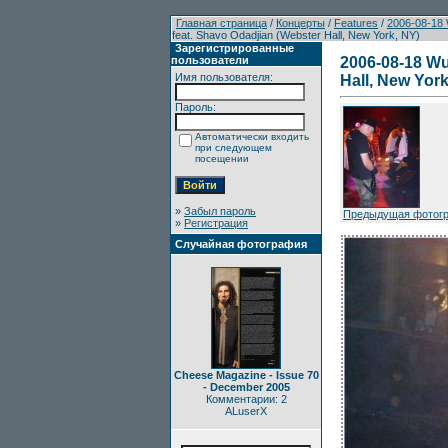
Главная страница
/
Концерты
/
Features
/
2006-08-18 
feat. Shavo Odadjian (Webster Hall, New York, NY)
Зарегистрированные
пользователи
2006-08-18 Wu
Имя пользователя:
Hall, New York
Пароль:
Автоматически входить
при следующем
посещении
»
Забыл пароль
Предыдущая фотог
»
Регистрация
Случайная фотография
Cheese Magazine - Issue 70
- December 2005
Комментарии: 2
ALuserX