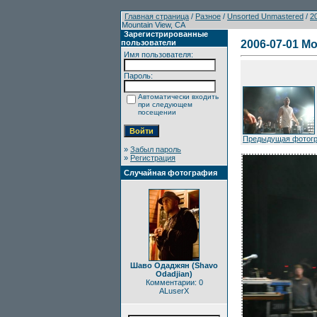
Главная страница
/
Разное
/
Unsorted Unmastered
/
2
Mountain View, CA
Зарегистрированные
пользователи
2006-07-01 Mo
Имя пользователя:
Пароль:
Автоматически входить
при следующем
посещении
Предыдущая фотог
»
Забыл пароль
»
Регистрация
Случайная фотография
Шаво Одаджян (Shavo
Odadjian)
Комментарии: 0
ALuserX