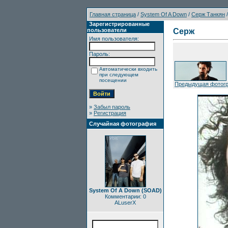
Главная страница
/
System Of A Down
/
Серж Танкян
/
Зарегистрированные
пользователи
Серж
Имя пользователя:
Пароль:
Автоматически входить
при следующем
посещении
Предыдущая фотог
»
Забыл пароль
»
Регистрация
Случайная фотография
System Of A Down (SOAD)
Комментарии: 0
ALuserX