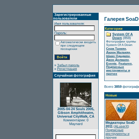
Зарегистрированные
пользователи
Галерея SoaD
Имя пользователя:
Категории
Пароль:
System Of A
Down
(859)
Фотографии группы
Автоматически входить
System Of A Down
при следующем
,
Серж Танкян
посещении
,
Дарон Малакян
,
Шаво Одаджян
,
Джон Долмаян
,
,
Events
Features
»
Забыл пароль
Подписные
»
Регистрация
инструменты и
прочее
Случайная фотография
Всего
3859
фотограф
Новые
2005-04-24 Souls 2005,
Gibson Amphitheatre,
Universal CityWalk, CA
Комментарии: 0
Медиаторы SoaD
Maynard
2011
(
ALuserX
)
Подписные
инструменты и
прочее