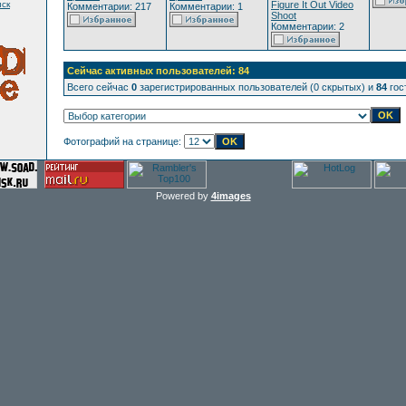
ск
Figure It Out Video
Комментарии: 217
Комментарии: 1
Shoot
Комментарии: 2
Сейчас активных пользователей: 84
Всего сейчас
0
зарегистрированных пользователей (0 скрытых) и
84
гос
Фотографий на странице:
Powered by
4images