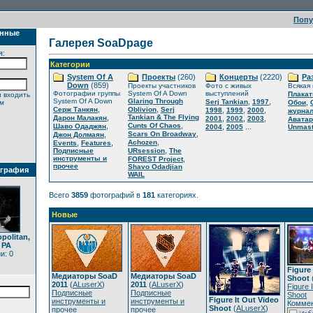
Поп
анные
Галерея SoaDpage
я:
Категории
System Of A
Проекты
(260)
Концерты
(2220)
Ра
Down
(859)
Проекты участников
Фото с живых
Всякая
Фотографии группы
System Of A Down
выступлений
Плака
 входить
System Of A Down
Glaring Through
,
,
Serj Tankian
1997
,
ем
Обои
,
,
Серж Танкян
Oblivion
Serj
,
,
,
1998
1999
2000
журна
,
Tankian & The Flying
Дарон Малакян
,
,
,
2001
2002
2003
Авата
,
,
Cunts Of Chaos
Шаво Одаджян
,
...
2004
2005
Unmast
,
,
Scars On Broadway
Джон Долмаян
,
,
,
Achozen
Events
Features
,
Подписные
URsession
The
инструменты и
,
FOREST Project
прочее
Shavo Odadjian
ография
WAIL
Всего
3859
фотографий в
181
категориях.
Новые
politan,
 PA
и: 0
Figure 
Медиаторы SoaD
Медиаторы SoaD
Shoot
2011
(
ALuserX
)
2011
(
ALuserX
)
Figure 
Подписные
Подписные
Shoot
Figure It Out Video
инструменты и
инструменты и
Коммен
Shoot
(
ALuserX
)
прочее
прочее