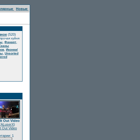
улярные
Новые
зное
(520)
 прочая хуйня
,
,
ты
Фанарт
Сканы
,
лов
Иконки/
,
ры
Unsorted
ered
It Out Video
(
ALuserX
)
It Out Video
тарии: 1