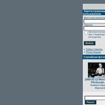
Зарегистриров
пользователи
Имя пользовател
Пароль:
Автоматически
при следующ
посещении
»
Забыл пароль
»
Регистрация
Случайная фот
2000-02-12 Metro
Pittsburgh,
Комментари
Maynard