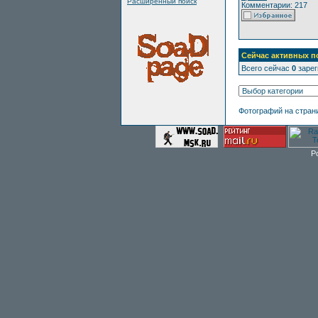
Расширенный поиск
Комментарии: 217
Сейчас активных п
Всего сейчас
0
зарег
Фотографий на стран
P