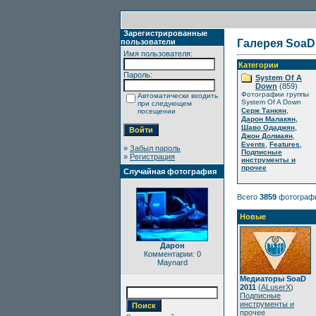
Зарегистрированные
пользователи
Галерея SoaD
Имя пользователя:
Категории
Пароль:
System Of A
Down
(859)
Фотографии группы
Автоматически входить
System Of A Down
при следующем
,
Серж Танкян
посещении
,
Дарон Малакян
,
Шаво Одаджян
,
Джон Долмаян
,
,
Events
Features
»
Забыл пароль
Подписные
»
Регистрация
инструменты и
прочее
Случайная фотография
Всего
3859
фотограф
Новые
Дарон
Комментарии: 0
Maynard
Медиаторы SoaD
2011
(
ALuserX
)
Подписные
инструменты и
прочее