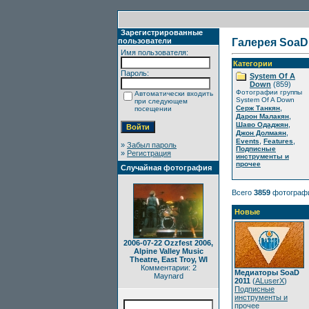
Зарегистрированные
пользователи
Галерея SoaD
Имя пользователя:
Категории
Пароль:
System Of A
Down
(859)
Фотографии группы
Автоматически входить
System Of A Down
при следующем
,
Серж Танкян
посещении
,
Дарон Малакян
,
Шаво Одаджян
,
Джон Долмаян
,
,
Events
Features
»
Забыл пароль
Подписные
»
Регистрация
инструменты и
прочее
Случайная фотография
Всего
3859
фотограф
Новые
2006-07-22 Ozzfest 2006,
Alpine Valley Music
Theatre, East Troy, WI
Комментарии: 2
Медиаторы SoaD
Maynard
2011
(
ALuserX
)
Подписные
инструменты и
прочее