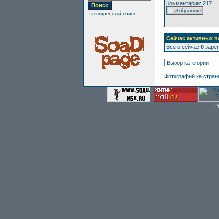
Комментарии: 217
Расширенный поиск
Сейчас активных п
Всего сейчас
0
зарег
Фотографий на стран
P