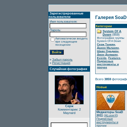
Зарегистрированные
пользователи
Галерея SoaD
Имя пользователя:
Категории
Пароль:
System Of A
Down
(859)
Фотографии группы
Автоматически входить
System Of A Down
при следующем
,
Серж Танкян
посещении
,
Дарон Малакян
,
Шаво Одаджян
,
Джон Долмаян
,
,
Events
Features
»
Забыл пароль
Подписные
»
Регистрация
инструменты и
прочее
Случайная фотография
Всего
3859
фотограф
Новые
Серж
Комментарии: 2
Медиаторы SoaD
Maynard
2011
(
ALuserX
)
Подписные
инструменты и
прочее