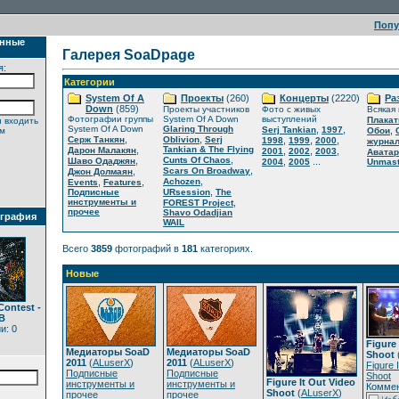
Поп
анные
Галерея SoaDpage
я:
Категории
System Of A
Проекты
(260)
Концерты
(2220)
Ра
Down
(859)
Проекты участников
Фото с живых
Всякая
Фотографии группы
System Of A Down
выступлений
Плака
 входить
System Of A Down
Glaring Through
,
,
Serj Tankian
1997
,
ем
Обои
,
,
Серж Танкян
Oblivion
Serj
,
,
,
1998
1999
2000
журна
,
Tankian & The Flying
Дарон Малакян
,
,
,
2001
2002
2003
Авата
,
,
Cunts Of Chaos
Шаво Одаджян
,
...
2004
2005
Unmast
,
,
Scars On Broadway
Джон Долмаян
,
,
,
Achozen
Events
Features
,
Подписные
URsession
The
инструменты и
,
FOREST Project
прочее
Shavo Odadjian
ография
WAIL
Всего
3859
фотографий в
181
категориях.
Новые
Contest -
B
и: 0
Figure 
Медиаторы SoaD
Медиаторы SoaD
Shoot
2011
(
ALuserX
)
2011
(
ALuserX
)
Figure 
Подписные
Подписные
Shoot
Figure It Out Video
инструменты и
инструменты и
Коммен
Shoot
(
ALuserX
)
прочее
прочее