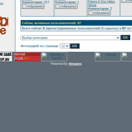
Figure It Out Video
Комментарии: 217
Комментарии: 1
ск
Shoot
Комментарии: 2
Сейчас активных пользователей: 87
Всего сейчас
0
зарегистрированных пользователей (0 скрытых) и
87
гос
Фотографий на странице:
Powered by
4images