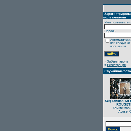
Зарегистриров
пользователи
Имя пользовател
Пароль:
Автоматически
при следующ
посещении
»
Забыл пароль
»
Регистрация
Случайная фот
Serj Tankian Art 
ROUGET
Комментари
ALuserX