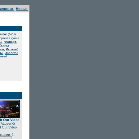
улярные
Новые
зное
(520)
 прочая хуйня
,
,
ты
Фанарт
Сканы
,
лов
Иконки/
,
ры
Unsorted
ered
It Out Video
(
ALuserX
)
It Out Video
тарии: 1