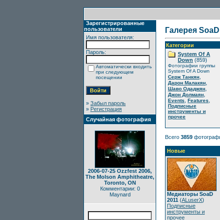
Зарегистрированные
пользователи
Галерея SoaD
Имя пользователя:
Категории
Пароль:
System Of A
Down
(859)
Фотографии группы
Автоматически входить
System Of A Down
при следующем
,
Серж Танкян
посещении
,
Дарон Малакян
,
Шаво Одаджян
,
Джон Долмаян
,
,
Events
Features
»
Забыл пароль
Подписные
»
Регистрация
инструменты и
прочее
Случайная фотография
Всего
3859
фотограф
Новые
2006-07-25 Ozzfest 2006,
The Molson Amphitheatre,
Toronto, ON
Комментарии: 0
Медиаторы SoaD
Maynard
2011
(
ALuserX
)
Подписные
инструменты и
прочее