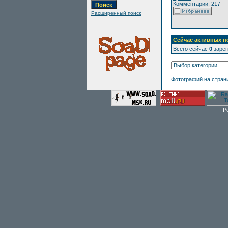
Комментарии: 217
Расширенный поиск
Сейчас активных п
Всего сейчас
0
зарег
Фотографий на стран
P