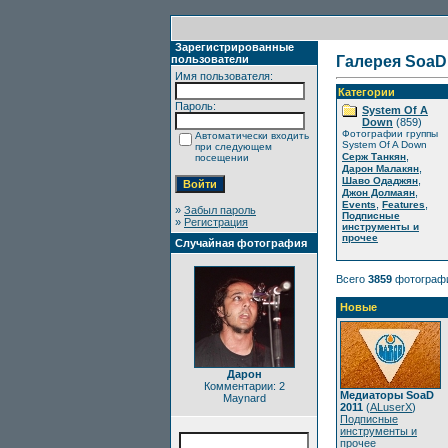
Зарегистрированные
пользователи
Галерея SoaD
Имя пользователя:
Категории
Пароль:
System Of A
Down
(859)
Фотографии группы
Автоматически входить
System Of A Down
при следующем
,
Серж Танкян
посещении
,
Дарон Малакян
,
Шаво Одаджян
,
Джон Долмаян
,
,
Events
Features
»
Забыл пароль
Подписные
»
Регистрация
инструменты и
прочее
Случайная фотография
Всего
3859
фотограф
Новые
Дарон
Комментарии: 2
Медиаторы SoaD
Maynard
2011
(
ALuserX
)
Подписные
инструменты и
прочее