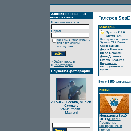
Зарегистрированные
пользователи
Галерея SoaD
Имя пользователя:
Категории
Пароль:
System Of A
Down
(859)
Фотографии группы
Автоматически входить
System Of A Down
при следующем
,
Серж Танкян
посещении
,
Дарон Малакян
,
Шаво Одаджян
,
Джон Долмаян
,
,
Events
Features
»
Забыл пароль
Подписные
»
Регистрация
инструменты и
прочее
Случайная фотография
Всего
3859
фотограф
Новые
2005-06-07 Zenith, Munich,
Germany
Комментарии: 0
Maynard
Медиаторы SoaD
2011
(
ALuserX
)
Подписные
инструменты и
прочее