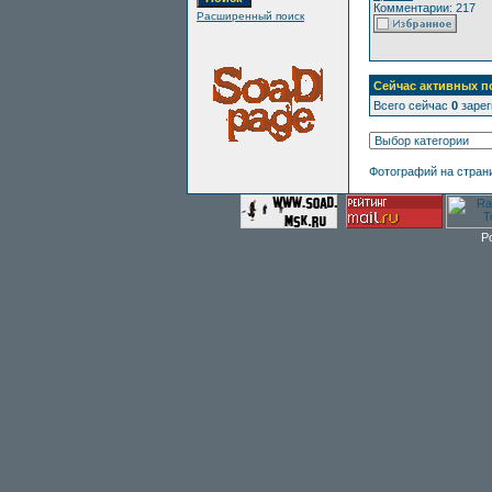
Комментарии: 217
Расширенный поиск
Сейчас активных п
Всего сейчас
0
зарег
Фотографий на стран
P