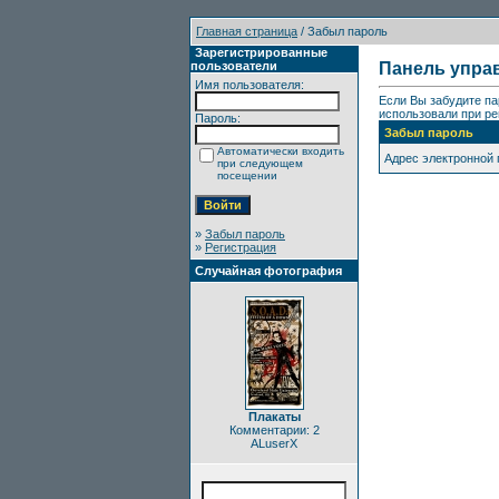
Главная страница
/ Забыл пароль
Зарегистрированные
пользователи
Панель упра
Имя пользователя:
Если Вы забудите па
использовали при ре
Пароль:
Забыл пароль
Автоматически входить
Адрес электронной
при следующем
посещении
»
Забыл пароль
»
Регистрация
Случайная фотография
Плакаты
Комментарии: 2
ALuserX