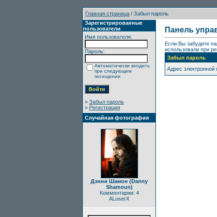
Главная страница
/ Забыл пароль
Зарегистрированные
пользователи
Панель упра
Имя пользователя:
Если Вы забудите па
использовали при ре
Пароль:
Забыл пароль
Автоматически входить
Адрес электронной
при следующем
посещении
»
Забыл пароль
»
Регистрация
Случайная фотография
Дэнни Шамон (Danny
Shamoun)
Комментарии: 4
ALuserX