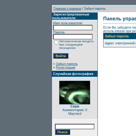
Главная страница
/ Забыл пароль
Зарегистрированные
пользователи
Панель упра
Имя пользователя:
Если Вы забудите па
использовали при ре
Пароль:
Забыл пароль
Автоматически входить
Адрес электронной
при следующем
посещении
»
Забыл пароль
»
Регистрация
Случайная фотография
Серж
Комментарии: 0
Maynard