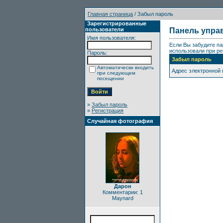
Главная страница
/ Забыл пароль
Зарегистрированные
пользователи
Панель упра
Имя пользователя:
Если Вы забудите па
использовали при ре
Пароль:
Забыл пароль
Автоматически входить
Адрес электронной
при следующем
посещении
»
Забыл пароль
»
Регистрация
Случайная фотография
Дарон
Комментарии: 1
Maynard