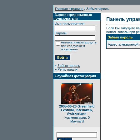
Главная страница
/ Забыл пароль
Зарегистрированные
пользователи
Панель упра
Имя пользователя:
Если Вы забудите па
использовали при ре
Пароль:
Забыл пароль
Автоматически входить
Адрес электронной
при следующем
посещении
»
Забыл пароль
»
Регистрация
Случайная фотография
2005-06-26 Greenfield
Festival, Interlaken,
Switzerland
Комментарии: 0
Maynard