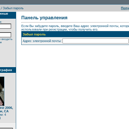
а
/ Забыл пароль
Поп
анные
Панель управления
я:
Если Вы забудите пароль, введите Ваш адрес электронной почты, кото
использовали при регистрации, чтобы получить его.
Забыл пароль
 входить
Адрес электронной почты:
ем
ография
est 2006,
ew, CA
и: 4
d