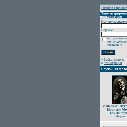
Главная страниц
Зарегистриров
пользователи
Имя пользовател
Пароль:
Автоматически
при следующ
посещении
»
Забыл пароль
»
Регистрация
Случайная фот
2006-07-01 Ozzf
Mountain Vi
Комментари
Maynar