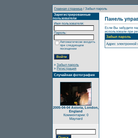
Главная страница
/ Забыл пароль
Зарегистрированные
пользователи
Панель упра
Имя пользователя:
Если Вы забудите па
использовали при ре
Пароль:
Забыл пароль
Автоматически входить
Адрес электронной
при следующем
посещении
»
Забыл пароль
»
Регистрация
Случайная фотография
2005-04-04 Astoria, London,
England
Комментарии: 0
Maynard