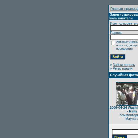
Главная страниц
Зарегистриров
пользователи
Имя пользовател
Пароль:
Автоматически
при следующ
посещении
»
Забыл пароль
»
Регистрация
Случайная фот
2006-04-24 Wash
- Rally
Комментари
Maynar