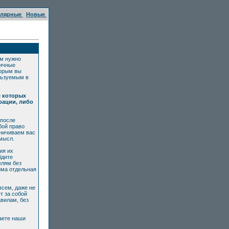
улярные
Новые
ам нужно
личные
торым вы
льзуемым в
е которых
рации, либо
 после
бой право
аничиваем вас
мысл.
ия их
бдите
елям без
има отдельная
всем, даже не
т за собой
вилам, без
аете наши