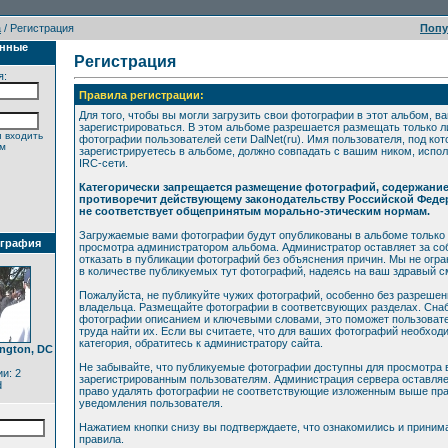
а
/ Регистрация
Поп
анные
Регистрация
я:
Правила регистрации:
Для того, чтобы вы могли загрузить свои фотографии в этот альбом, в
зарегистрироваться. В этом альбоме разрешается размещать только 
 входить
фотографии пользователей сети DalNet(ru). Имя пользователя, под ко
ем
зарегистрируетесь в альбоме, должно совпадать с вашим ником, испо
IRC-сети.
Категорически запрещается размещение фотографий, содержани
противоречит действующему законодательству Российской Феде
не соответствует общепринятым морально-этическим нормам.
Загружаемые вами фотографии будут опубликованы в альбоме только
ография
просмотра администратором альбома. Администратор оставляет за со
отказать в публикации фотографий без объяснения причин. Мы не огр
в количестве публикуемых тут фотографий, надеясь на ваш здравый с
Пожалуйста, не публикуйте чужих фотографий, особенно без разрешен
владельца. Размещайте фотографии в соответсвующих разделах. Сна
фотографии описанием и ключевыми словами, это поможет пользоват
труда найти их. Если вы считаете, что для ваших фотографий необход
категория, обратитесь к администратору сайта.
ington, DC
Не забывайте, что публикуемые фотографии доступны для просмотра 
и: 2
зарегистрированным пользователям. Администрация сервера оставляе
d
право удалять фотографии не соответствующие изложенным выше пра
уведомления пользователя.
Нажатием кнопки снизу вы подтверждаете, что ознакомились и приним
правила.