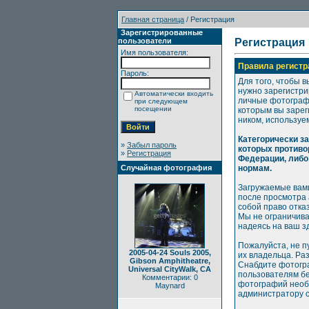
Главная страница
/ Регистрация
Зарегистрированные
пользователи
Регистрация
Имя пользователя:
Правила регистр
Пароль:
Для того, чтобы в
нужно зарегистри
Автоматически входить
личные фотографи
при следующем
посещении
которым вы зарег
ником, используе
Категорически з
»
Забыл пароль
которых противо
»
Регистрация
Федерации, либо
Случайная фотография
нормам.
Загружаемые вами
после просмотра
собой право отка
Мы не ограничива
надеясь на ваш з
Пожалуйста, не п
2005-04-24 Souls 2005,
их владельца. Ра
Gibson Amphitheatre,
Снабдите фотогр
Universal CityWalk, CA
пользователям бе
Комментарии: 0
фотографий необх
Maynard
администратору с