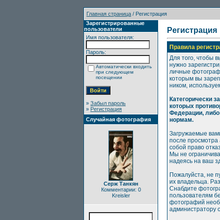
Главная страница
/ Регистрация
Зарегистрированные
пользователи
Регистрация
Имя пользователя:
Правила регистр
Пароль:
Для того, чтобы в
нужно зарегистри
Автоматически входить
личные фотографи
при следующем
посещении
которым вы зарег
ником, используе
Категорически з
»
Забыл пароль
которых противо
»
Регистрация
Федерации, либо
Случайная фотография
нормам.
Загружаемые вами
после просмотра
собой право отка
Мы не ограничива
надеясь на ваш з
Пожалуйста, не п
их владельца. Ра
Серж Танкян
Снабдите фотогр
Комментарии: 0
пользователям бе
Kreisler
фотографий необх
администратору с