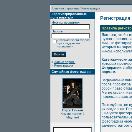
Главная страница
/ Регистрация
Зарегистрированные
пользователи
Регистрация
Имя пользователя:
Правила регистр
Пароль:
Для того, чтобы в
нужно зарегистри
Автоматически входить
личные фотографи
при следующем
посещении
которым вы зарег
ником, используе
Категорически з
»
Забыл пароль
которых противо
»
Регистрация
Федерации, либо
Случайная фотография
нормам.
Загружаемые вами
после просмотра
собой право отка
Мы не ограничива
надеясь на ваш з
Пожалуйста, не п
их владельца. Ра
Серж Танкян
Снабдите фотогр
Комментарии: 1
пользователям бе
Maynard
фотографий необх
администратору с