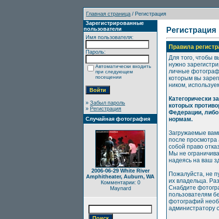
Главная страница
/ Регистрация
Зарегистрированные
пользователи
Регистрация
Имя пользователя:
Правила регистр
Пароль:
Для того, чтобы в
нужно зарегистри
Автоматически входить
личные фотографи
при следующем
посещении
которым вы зарег
ником, используе
Категорически з
»
Забыл пароль
которых противо
»
Регистрация
Федерации, либо
Случайная фотография
нормам.
Загружаемые вами
после просмотра
собой право отка
Мы не ограничива
надеясь на ваш з
2006-06-29 White River
Пожалуйста, не п
Amphitheater, Auburn, WA
их владельца. Ра
Комментарии: 0
Снабдите фотогр
Maynard
пользователям бе
фотографий необх
администратору с