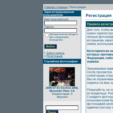
Главная страница
/ Регистрация
Зарегистрированные
пользователи
Регистрация
Имя пользователя:
Правила регистр
Пароль:
Для того, чтобы в
нужно зарегистри
Автоматически входить
личные фотографи
при следующем
посещении
которым вы зарег
ником, используе
Категорически з
»
Забыл пароль
которых противо
»
Регистрация
Федерации, либо
Случайная фотография
нормам.
Загружаемые вами
после просмотра
собой право отка
Мы не ограничива
надеясь на ваш з
2006-07-01 Ozzfest 2006,
Пожалуйста, не п
Mountain View, CA
их владельца. Ра
Комментарии: 0
Снабдите фотогр
Maynard
пользователям бе
фотографий необх
администратору с