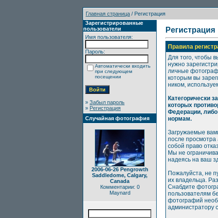
Главная страница
/ Регистрация
Зарегистрированные
пользователи
Регистрация
Имя пользователя:
Правила регистр
Пароль:
Для того, чтобы в
нужно зарегистри
Автоматически входить
личные фотографи
при следующем
посещении
которым вы зарег
ником, используе
Категорически з
»
Забыл пароль
которых противо
»
Регистрация
Федерации, либо
Случайная фотография
нормам.
Загружаемые вами
после просмотра
собой право отка
Мы не ограничива
надеясь на ваш з
2006-06-26 Pengrowth
Пожалуйста, не п
Saddledome, Calgary,
их владельца. Ра
Canada
Снабдите фотогр
Комментарии: 0
Maynard
пользователям бе
фотографий необх
администратору с