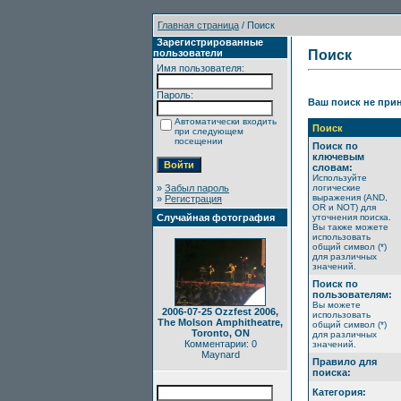
Главная страница
/ Поиск
Зарегистрированные
пользователи
Поиск
Имя пользователя:
Пароль:
Ваш поиск не прин
Автоматически входить
Поиск
при следующем
посещении
Поиск по
ключевым
словам:
Используйте
»
Забыл пароль
логические
выражения (AND,
»
Регистрация
OR и NOT) для
Случайная фотография
уточнения поиска.
Вы также можете
использовать
общий символ (*)
для различных
значений.
Поиск по
пользователям:
Вы можете
2006-07-25 Ozzfest 2006,
использовать
The Molson Amphitheatre,
общий символ (*)
Toronto, ON
для различных
Комментарии: 0
значений.
Maynard
Правило для
поиска:
Категория: