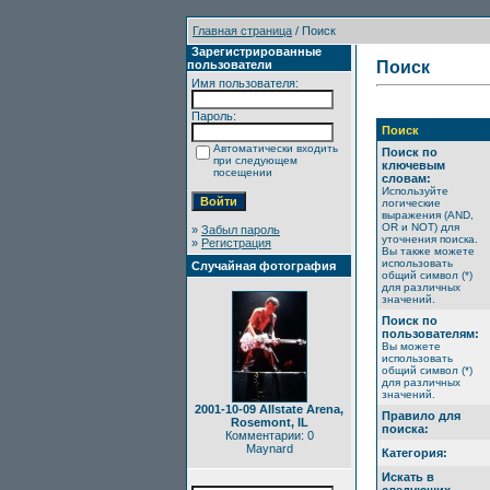
Главная страница
/ Поиск
Зарегистрированные
пользователи
Поиск
Имя пользователя:
Пароль:
Поиск
Автоматически входить
Поиск по
при следующем
ключевым
посещении
словам:
Используйте
логические
выражения (AND,
OR и NOT) для
»
Забыл пароль
уточнения поиска.
»
Регистрация
Вы также можете
использовать
Случайная фотография
общий символ (*)
для различных
значений.
Поиск по
пользователям:
Вы можете
использовать
общий символ (*)
для различных
значений.
2001-10-09 Allstate Arena,
Правило для
Rosemont, IL
поиска:
Комментарии: 0
Maynard
Категория:
Искать в