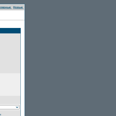
улярные
Новые
и