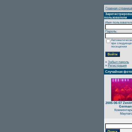
Главная страниц
Зарегистриров
пользователи
Имя пользовател
Пароль:
Автоматически
при следующ
посещении
»
Забыл пароль
»
Регистрация
Случайная фот
2005-06-07 Zenit
German
Комментари
Maynar