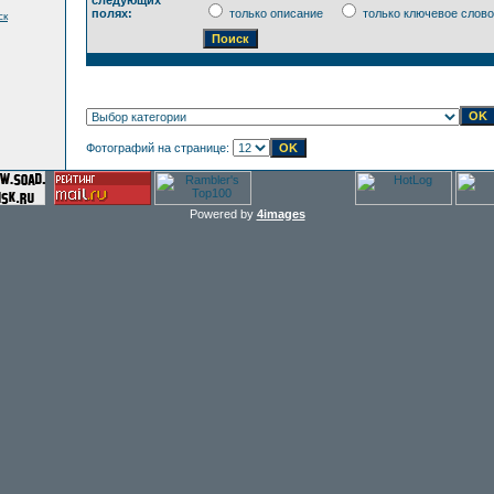
следующих
полях:
только описание
только ключевое слово
ск
Фотографий на странице:
Powered by
4images