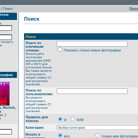
а
/ Поиск
Поп
анные
Поиск
я:
Поиск
 входить
Поиск по
ем
ключевым
словам:
Показать только новые фотографии
Используйте
логические
выражения (AND,
OR и NOT) для
уточнения поиска.
Вы также можете
использовать
ография
общий символ (*)
для различных
значений.
Поиск по
пользователям:
Вы можете
использовать
общий символ (*)
h, Munich,
для различных
y
значений.
и: 1
Правило для
d
И
ИЛИ
поиска:
Категория:
Искать в
все
только имя фотографи