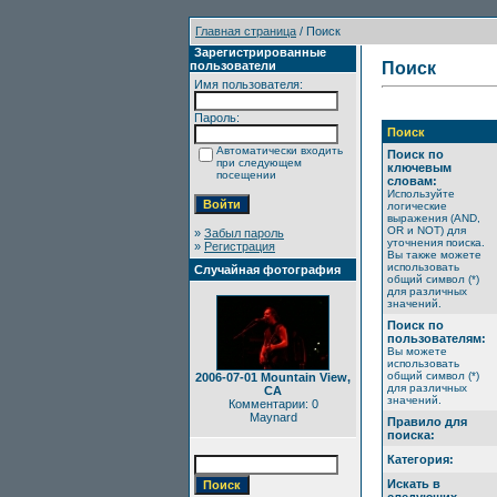
Главная страница
/ Поиск
Зарегистрированные
пользователи
Поиск
Имя пользователя:
Пароль:
Поиск
Автоматически входить
Поиск по
при следующем
ключевым
посещении
словам:
Используйте
логические
выражения (AND,
OR и NOT) для
»
Забыл пароль
уточнения поиска.
»
Регистрация
Вы также можете
использовать
Случайная фотография
общий символ (*)
для различных
значений.
Поиск по
пользователям:
Вы можете
использовать
общий символ (*)
2006-07-01 Mountain View,
для различных
CA
значений.
Комментарии: 0
Maynard
Правило для
поиска:
Категория:
Искать в