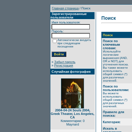
Главная страница
/ Поиск
Зарегистрированные
пользователи
Поиск
Имя пользователя:
Пароль:
Поиск
Автоматически входить
Поиск по
при следующем
ключевым
посещении
словам:
Используйте
логические
выражения (AND,
OR и NOT) для
»
Забыл пароль
уточнения поиска.
»
Регистрация
Вы также можете
использовать
Случайная фотография
общий символ (*)
для различных
значений.
Поиск по
пользователям:
Вы можете
использовать
общий символ (*)
для различных
значений.
2004-04-24 Souls 2004,
Правило для
Greek Theater, Los Angeles,
поиска:
CA
Комментарии: 0
Категория:
Maynard
Искать в