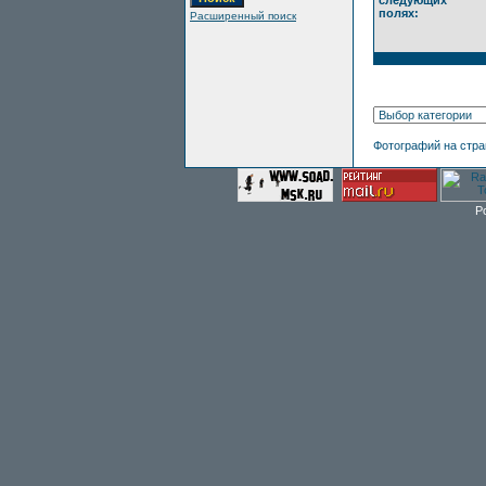
следующих
полях:
Расширенный поиск
Фотографий на стр
P