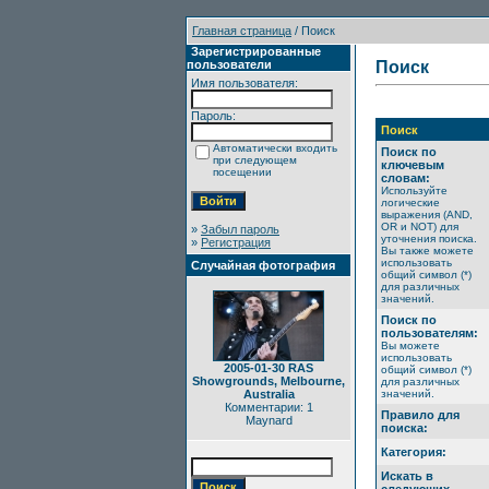
Главная страница
/ Поиск
Зарегистрированные
пользователи
Поиск
Имя пользователя:
Пароль:
Поиск
Автоматически входить
Поиск по
при следующем
ключевым
посещении
словам:
Используйте
логические
выражения (AND,
OR и NOT) для
»
Забыл пароль
уточнения поиска.
»
Регистрация
Вы также можете
использовать
Случайная фотография
общий символ (*)
для различных
значений.
Поиск по
пользователям:
Вы можете
использовать
2005-01-30 RAS
общий символ (*)
Showgrounds, Melbourne,
для различных
Australia
значений.
Комментарии: 1
Правило для
Maynard
поиска:
Категория:
Искать в