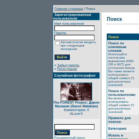
Главная страница
/ Поиск
Зарегистрированные
пользователи
Поиск
Имя пользователя:
Пароль:
Поиск
Автоматически входить
Поиск по
при следующем
ключевым
посещении
словам:
Используйте
логические
выражения (AND,
OR и NOT) для
»
Забыл пароль
уточнения поиска.
»
Регистрация
Вы также можете
использовать
Случайная фотография
общий символ (*)
для различных
значений.
Поиск по
пользователям:
Вы можете
использовать
The FOREST Project: Дарон
общий символ (*)
Малакян (Daron Malakian)
для различных
Комментарии: 0
значений.
ALuserX
Правило для
поиска:
Категория:
Искать в
Расширенный поиск