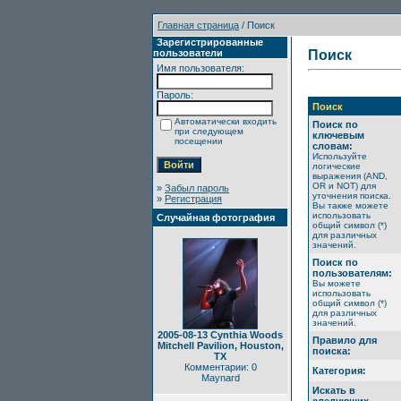
Главная страница
/ Поиск
Зарегистрированные
пользователи
Поиск
Имя пользователя:
Пароль:
Поиск
Автоматически входить
Поиск по
при следующем
ключевым
посещении
словам:
Используйте
логические
выражения (AND,
OR и NOT) для
»
Забыл пароль
уточнения поиска.
»
Регистрация
Вы также можете
использовать
Случайная фотография
общий символ (*)
для различных
значений.
Поиск по
пользователям:
Вы можете
использовать
общий символ (*)
для различных
значений.
2005-08-13 Cynthia Woods
Правило для
Mitchell Pavilion, Houston,
поиска:
TX
Комментарии: 0
Категория:
Maynard
Искать в