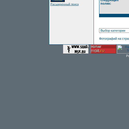
следующих
полях:
Расширенный поиск
Фотографий на стр
P