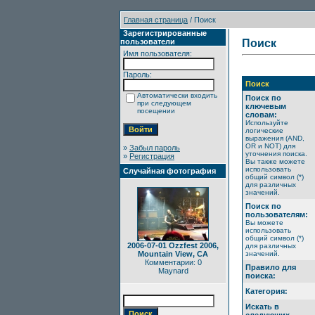
Главная страница
/ Поиск
Зарегистрированные
пользователи
Поиск
Имя пользователя:
Пароль:
Поиск
Автоматически входить
Поиск по
при следующем
ключевым
посещении
словам:
Используйте
логические
выражения (AND,
OR и NOT) для
»
Забыл пароль
уточнения поиска.
»
Регистрация
Вы также можете
использовать
Случайная фотография
общий символ (*)
для различных
значений.
Поиск по
пользователям:
Вы можете
использовать
общий символ (*)
2006-07-01 Ozzfest 2006,
для различных
Mountain View, CA
значений.
Комментарии: 0
Правило для
Maynard
поиска:
Категория:
Искать в