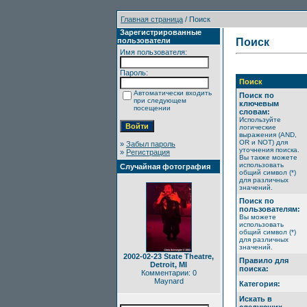
Главная страница
/ Поиск
Зарегистрированные
пользователи
Поиск
Имя пользователя:
Пароль:
Поиск
Автоматически входить
Поиск по
при следующем
ключевым
посещении
словам:
Используйте
логические
выражения (AND,
OR и NOT) для
»
Забыл пароль
уточнения поиска.
»
Регистрация
Вы также можете
использовать
Случайная фотография
общий символ (*)
для различных
значений.
Поиск по
пользователям:
Вы можете
использовать
общий символ (*)
для различных
значений.
2002-02-23 State Theatre,
Правило для
Detroit, MI
поиска:
Комментарии: 0
Maynard
Категория:
Искать в