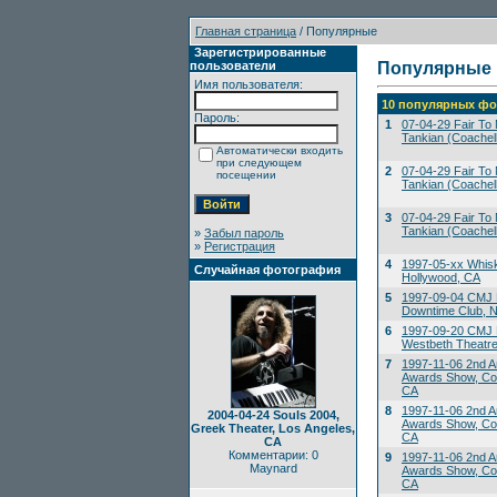
Главная страница
/ Популярные
Зарегистрированные
пользователи
Популярные
Имя пользователя:
10 популярных фо
Пароль:
1
07-04-29 Fair To M
Tankian (Coachell
Автоматически входить
при следующем
2
07-04-29 Fair To M
посещении
Tankian (Coachell
3
07-04-29 Fair To M
Tankian (Coachell
»
Забыл пароль
»
Регистрация
4
1997-05-xx Whis
Случайная фотография
Hollywood, CA
5
1997-09-04 CMJ 
Downtime Club, 
6
1997-09-20 CMJ M
Westbeth Theatre
7
1997-11-06 2nd A
Awards Show, Co
CA
8
1997-11-06 2nd A
2004-04-24 Souls 2004,
Awards Show, Co
Greek Theater, Los Angeles,
CA
CA
Комментарии: 0
9
1997-11-06 2nd A
Maynard
Awards Show, Co
CA