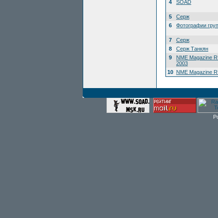
4
SOAD
5
Серж
6
Фотографии гру
7
Серж
8
Серж Танкян
9
NME Magazine R
2003
10
NME Magazine RU
P