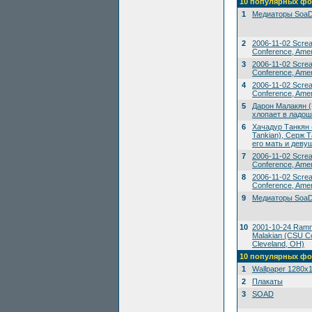
10 популярных фо
1
Медиаторы SoaD
2
2006-11-02 Scre
Conference, Amer
3
2006-11-02 Scre
Conference, Amer
4
2006-11-02 Scre
Conference, Amer
5
Дарон Малакян (
хлопает в ладош
6
Хачадур Танкян 
Tankian), Серж Т
его мать и деву
7
2006-11-02 Scre
Conference, Amer
8
2006-11-02 Scre
Conference, Amer
9
Медиаторы SoaD
10
2001-10-24 Ramms
Malakian (CSU Co
Cleveland, OH)
10 популярных фо
1
Wallpaper 1280x
2
Плакаты
3
SOAD