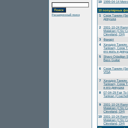
10
1999-04-14 Metrop
10 популярных фо
Расширенный поиск
1
Серж Танкян (Ser
девушка
2
2001-10-24 Ramms
Malakian (CSU Co
Cleveland, OH)
3
Фанарт
4
Хачадур Танкян 
Tankian), Серж Т
его мать и деву
5
Shavo Odadjian S
Bass Guitar
6
Серж Танкян (Ser
VISA
7
Хачадур Танкян 
Tankian), Серж Т
и его девушка
8
07-04-29 Fair To M
Tankian (Coachell
9
2001-10-24 Ramms
Malakian (CSU Co
Cleveland, OH)
10
2001-10-24 Ramms
Malakian (CSU Co
Cleveland, OH)