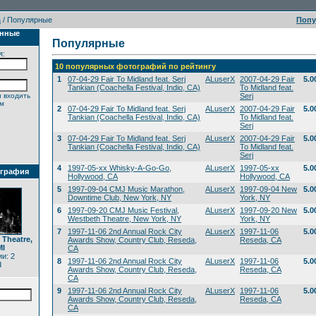
а
/ Популярные
Поп
анные
Популярные
я:
10 популярных фотографий по рейтингу
1
07-04-29 Fair To Midland feat. Serj
ALuserX
2007-04-29 Fair
5.0
Tankian (Coachella Festival, Indio, CA)
To Midland feat.
 входить
Serj
ем
2
07-04-29 Fair To Midland feat. Serj
ALuserX
2007-04-29 Fair
5.0
Tankian (Coachella Festival, Indio, CA)
To Midland feat.
Serj
3
07-04-29 Fair To Midland feat. Serj
ALuserX
2007-04-29 Fair
5.0
Tankian (Coachella Festival, Indio, CA)
To Midland feat.
Serj
4
1997-05-xx Whisky-A-Go-Go,
ALuserX
1997-05-xx
5.0
ография
Hollywood, CA
Hollywood, CA
5
1997-09-04 CMJ Music Marathon,
ALuserX
1997-09-04 New
5.0
Downtime Club, New York, NY
York, NY
6
1997-09-20 CMJ Music Festival,
ALuserX
1997-09-20 New
5.0
Westbeth Theatre, New York, NY
York, NY
7
1997-11-06 2nd Annual Rock City
ALuserX
1997-11-06
5.0
 Theatre,
Awards Show, Country Club, Reseda,
Reseda, CA
MI
CA
и: 2
8
1997-11-06 2nd Annual Rock City
ALuserX
1997-11-06
5.0
d
Awards Show, Country Club, Reseda,
Reseda, CA
CA
9
1997-11-06 2nd Annual Rock City
ALuserX
1997-11-06
5.0
Awards Show, Country Club, Reseda,
Reseda, CA
CA