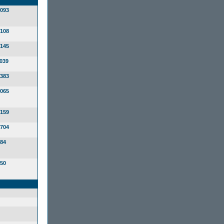
093
108
145
039
383
065
159
704
84
50