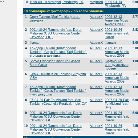
иск
10
1999-04-14 Metropol, Pittsburgh, PA
Maynard
1999-04-14
5.0
Pittsburgh, PA
10 популярных фотографий по голосованиям
1
Серж Танкян (Serj Tankian) и его
ALuserX
2009-12-13
2.7
девушка
Armenian Music
Awards 2009
2
2001-10-24 Rammstein feat. Daron
ALuserX
2001-10-24
2.8
Malakian (CSU Convention Center,
Rammstein feat.
Cleveland, OH)
Daron
3
Фанарт
ALuserX
Фанарт
5.0
4
Хачадур Танкян (Khatchadour
ALuserX
2009-12-13
3.0
Tankian), Серж Танкян (Serj Tankian),
Armenian Music
его мать и девушка
Awards 2009
5
Shavo Odadjian Signature Gibson
ALuserX
Подписные
1.0
Bass Guitar
инструменты и
прочее
6
Серж Танкян (Serj Tankian) и группа
ALuserX
2009-12-13
2.3
VISA
Armenian Music
Awards 2009
7
Хачадур Танкян (Khatchadour
ALuserX
2009-12-13
1.0
Tankian), Серж Танкян (Serj Tankian)
Armenian Music
и его девушка
Awards 2009
8
07-04-29 Fair To Midland feat. Serj
ALuserX
2007-04-29 Fair
5.0
Tankian (Coachella Festival, Indio, CA)
To Midland feat.
Serj
9
2001-10-24 Rammstein feat. Daron
ALuserX
2001-10-24
5.0
Malakian (CSU Convention Center,
Rammstein feat.
Cleveland, OH)
Daron
10
2001-10-24 Rammstein feat. Daron
ALuserX
2001-10-24
4.5
Malakian (CSU Convention Center,
Rammstein feat.
Cleveland, OH)
Daron