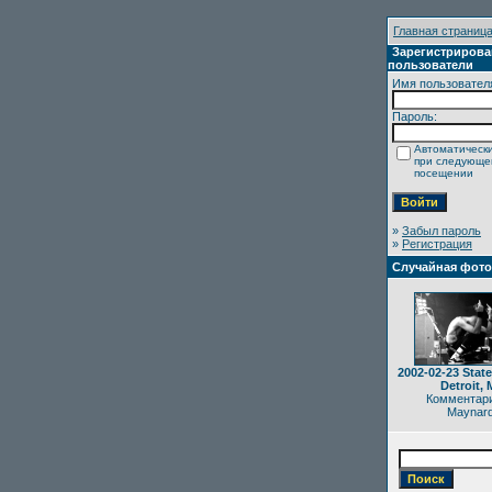
Главная страниц
Зарегистриров
пользователи
Имя пользовател
Пароль:
Автоматически
при следующ
посещении
»
Забыл пароль
»
Регистрация
Случайная фот
2002-02-23 State
Detroit, 
Комментари
Maynar