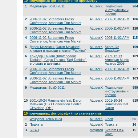
10 популярных фотографий по просмотру
1
Медиаторы SoaD 2011
ALuserX
Подписные
264
инструменты и
прочее
2
2006-11-02 Screamers Press
ALuserX
2006-11-02 AFM
186
Conference, American Film Market
3
2006-11-02 Screamers Press
ALuserX
2006-11-02 AFM
128
Conference, American Film Market
4
2006-11-02 Screamers Press
ALuserX
2006-11-02 AFM
115
Conference, American Film Market
5
Дарон Малакян (Daron Malakian)
ALuserX
Scars On
109
хлопает в ладоши в клипе "Fucking"
Broadway
6
Хачадур Танкян (Khatchadour
ALuserX
2009-12-13
109
Tankian), Серж Танкян (Serj Tankian),
Armenian Music
его мать и девушка
Awards 2009
7
2006-11-02 Screamers Press
ALuserX
2006-11-02 AFM
107
Conference, American Film Market
8
2006-11-02 Screamers Press
ALuserX
2006-11-02 AFM
103
Conference, American Film Market
9
Медиаторы SoaD 2011
ALuserX
Подписные
959
инструменты и
прочее
10
2001-10-24 Rammstein feat. Daron
ALuserX
2001-10-24
919
Malakian (CSU Convention Center,
Rammstein feat.
Cleveland, OH)
Daron
10 популярных фотографий по скачиваниям
1
Wallpaper 1280x1024
ALuserX
Обои
65
2
Плакаты
ALuserX
Плакаты
16
3
SOAD
Maynard
System Of A
15
Down