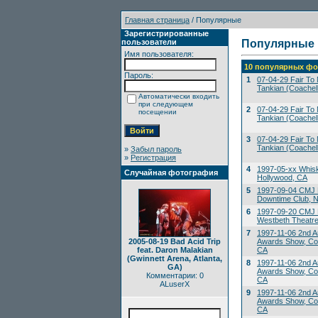
Главная страница
/ Популярные
Зарегистрированные
пользователи
Популярные
Имя пользователя:
10 популярных фо
Пароль:
1
07-04-29 Fair To M
Tankian (Coachell
Автоматически входить
при следующем
2
07-04-29 Fair To M
посещении
Tankian (Coachell
3
07-04-29 Fair To M
Tankian (Coachell
»
Забыл пароль
»
Регистрация
4
1997-05-xx Whis
Случайная фотография
Hollywood, CA
5
1997-09-04 CMJ 
Downtime Club, 
6
1997-09-20 CMJ M
Westbeth Theatre
7
1997-11-06 2nd A
2005-08-19 Bad Acid Trip
Awards Show, Co
feat. Daron Malakian
CA
(Gwinnett Arena, Atlanta,
8
1997-11-06 2nd A
GA)
Awards Show, Co
Комментарии: 0
CA
ALuserX
9
1997-11-06 2nd A
Awards Show, Co
CA