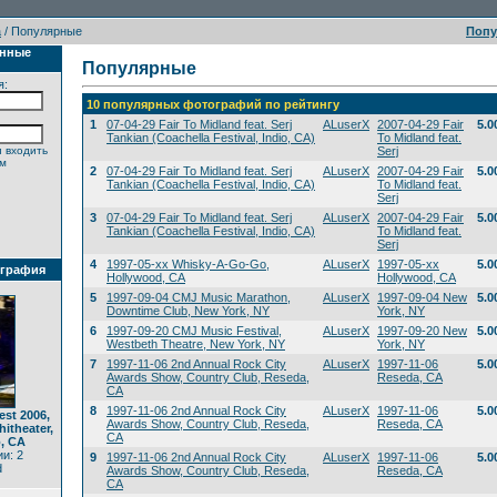
а
/ Популярные
Поп
анные
Популярные
я:
10 популярных фотографий по рейтингу
1
07-04-29 Fair To Midland feat. Serj
ALuserX
2007-04-29 Fair
5.0
Tankian (Coachella Festival, Indio, CA)
To Midland feat.
 входить
Serj
ем
2
07-04-29 Fair To Midland feat. Serj
ALuserX
2007-04-29 Fair
5.0
Tankian (Coachella Festival, Indio, CA)
To Midland feat.
Serj
3
07-04-29 Fair To Midland feat. Serj
ALuserX
2007-04-29 Fair
5.0
Tankian (Coachella Festival, Indio, CA)
To Midland feat.
Serj
4
1997-05-xx Whisky-A-Go-Go,
ALuserX
1997-05-xx
5.0
ография
Hollywood, CA
Hollywood, CA
5
1997-09-04 CMJ Music Marathon,
ALuserX
1997-09-04 New
5.0
Downtime Club, New York, NY
York, NY
6
1997-09-20 CMJ Music Festival,
ALuserX
1997-09-20 New
5.0
Westbeth Theatre, New York, NY
York, NY
7
1997-11-06 2nd Annual Rock City
ALuserX
1997-11-06
5.0
Awards Show, Country Club, Reseda,
Reseda, CA
CA
8
1997-11-06 2nd Annual Rock City
ALuserX
1997-11-06
5.0
est 2006,
Awards Show, Country Club, Reseda,
Reseda, CA
itheater,
CA
, CA
и: 2
9
1997-11-06 2nd Annual Rock City
ALuserX
1997-11-06
5.0
d
Awards Show, Country Club, Reseda,
Reseda, CA
CA