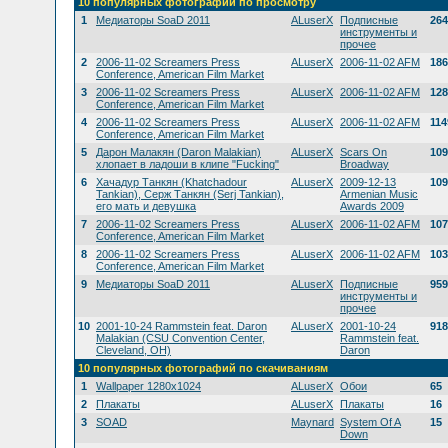
10 популярных фотографий по просмотру
1
Медиаторы SoaD 2011
ALuserX
Подписные
264
инструменты и
прочее
2
2006-11-02 Screamers Press
ALuserX
2006-11-02 AFM
186
Conference, American Film Market
3
2006-11-02 Screamers Press
ALuserX
2006-11-02 AFM
128
Conference, American Film Market
4
2006-11-02 Screamers Press
ALuserX
2006-11-02 AFM
114
Conference, American Film Market
5
Дарон Малакян (Daron Malakian)
ALuserX
Scars On
109
хлопает в ладоши в клипе "Fucking"
Broadway
6
Хачадур Танкян (Khatchadour
ALuserX
2009-12-13
109
Tankian), Серж Танкян (Serj Tankian),
Armenian Music
его мать и девушка
Awards 2009
7
2006-11-02 Screamers Press
ALuserX
2006-11-02 AFM
107
Conference, American Film Market
8
2006-11-02 Screamers Press
ALuserX
2006-11-02 AFM
103
Conference, American Film Market
9
Медиаторы SoaD 2011
ALuserX
Подписные
959
инструменты и
прочее
10
2001-10-24 Rammstein feat. Daron
ALuserX
2001-10-24
918
Malakian (CSU Convention Center,
Rammstein feat.
Cleveland, OH)
Daron
10 популярных фотографий по скачиваниям
1
Wallpaper 1280x1024
ALuserX
Обои
65
2
Плакаты
ALuserX
Плакаты
16
3
SOAD
Maynard
System Of A
15
Down