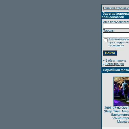
Главная страниц
Зарегистриров
пользователи
Имя пользовател
Пароль:
Автоматически
при следующ
посещении
»
Забыл пароль
»
Регистрация
Случайная фот
2006-07-02 Ozzf
Sleep Train Amph
Sacramento
Комментари
Maynar