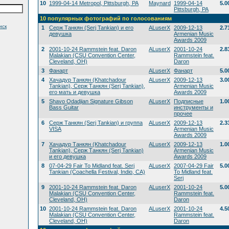
10
1999-04-14 Metropol, Pittsburgh, PA
Maynard
1999-04-14
5.0
Pittsburgh, PA
10 популярных фотографий по голосованиям
иск
1
Серж Танкян (Serj Tankian) и его
ALuserX
2009-12-13
2.7
девушка
Armenian Music
Awards 2009
2
2001-10-24 Rammstein feat. Daron
ALuserX
2001-10-24
2.8
Malakian (CSU Convention Center,
Rammstein feat.
Cleveland, OH)
Daron
3
Фанарт
ALuserX
Фанарт
5.0
4
Хачадур Танкян (Khatchadour
ALuserX
2009-12-13
3.0
Tankian), Серж Танкян (Serj Tankian),
Armenian Music
его мать и девушка
Awards 2009
5
Shavo Odadjian Signature Gibson
ALuserX
Подписные
1.0
Bass Guitar
инструменты и
прочее
6
Серж Танкян (Serj Tankian) и группа
ALuserX
2009-12-13
2.3
VISA
Armenian Music
Awards 2009
7
Хачадур Танкян (Khatchadour
ALuserX
2009-12-13
1.0
Tankian), Серж Танкян (Serj Tankian)
Armenian Music
и его девушка
Awards 2009
8
07-04-29 Fair To Midland feat. Serj
ALuserX
2007-04-29 Fair
5.0
Tankian (Coachella Festival, Indio, CA)
To Midland feat.
Serj
9
2001-10-24 Rammstein feat. Daron
ALuserX
2001-10-24
5.0
Malakian (CSU Convention Center,
Rammstein feat.
Cleveland, OH)
Daron
10
2001-10-24 Rammstein feat. Daron
ALuserX
2001-10-24
4.5
Malakian (CSU Convention Center,
Rammstein feat.
Cleveland, OH)
Daron