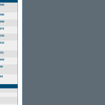
000
080
099
979
335
015
111
669
08
94