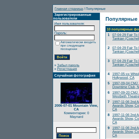
Главная страница
/ Популярные
Зарегистрированные
пользователи
Популярные
Имя пользователя:
10 популярных фо
Пароль:
1
07-04-29 Fair To M
Tankian (Coachell
Автоматически входить
при следующем
2
07-04-29 Fair To M
посещении
Tankian (Coachell
3
07-04-29 Fair To M
Tankian (Coachell
»
Забыл пароль
»
Регистрация
4
1997-05-xx Whis
Случайная фотография
Hollywood, CA
5
1997-09-04 CMJ 
Downtime Club, 
6
1997-09-20 CMJ M
Westbeth Theatre
7
1997-11-06 2nd A
2006-07-01 Mountain View,
Awards Show, Co
CA
CA
Комментарии: 0
8
1997-11-06 2nd A
Maynard
Awards Show, Co
CA
9
1997-11-06 2nd A
Awards Show, Co
CA