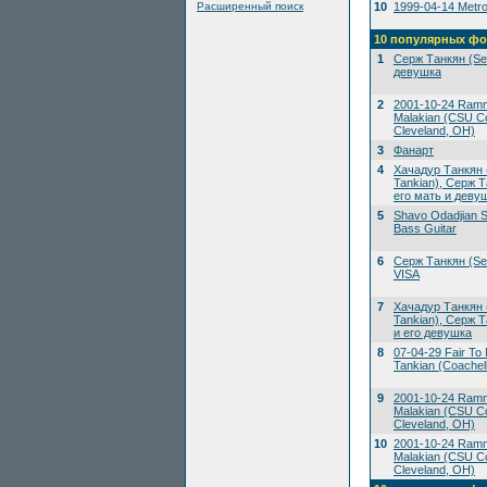
Расширенный поиск
10
1999-04-14 Metrop
10 популярных фо
1
Серж Танкян (Ser
девушка
2
2001-10-24 Ramms
Malakian (CSU Co
Cleveland, OH)
3
Фанарт
4
Хачадур Танкян 
Tankian), Серж Т
его мать и деву
5
Shavo Odadjian S
Bass Guitar
6
Серж Танкян (Ser
VISA
7
Хачадур Танкян 
Tankian), Серж Т
и его девушка
8
07-04-29 Fair To M
Tankian (Coachell
9
2001-10-24 Ramms
Malakian (CSU Co
Cleveland, OH)
10
2001-10-24 Ramms
Malakian (CSU Co
Cleveland, OH)