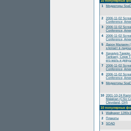
10 популярных фо
1
Медиаторы SoaD
2
2006-11-02 Scre
Conference, Amer
3
2006-11-02 Scre
Conference, Amer
4
2006-11-02 Scre
Conference, Amer
5
Дарон Малакян (
хлопает в ладош
6
Хачадур Танкян 
Tankian), Серж Т
его мать и деву
7
2006-11-02 Scre
Conference, Amer
8
2006-11-02 Scre
Conference, Amer
9
Медиаторы SoaD
10
2001-10-24 Ramms
Malakian (CSU Co
Cleveland, OH)
10 популярных фо
1
Wallpaper 1280x
2
Плакаты
3
SOAD