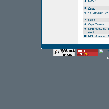
4
SOAD
5
Серж
6
Фотографии гру
7
Серж
8
Серж Танкян
9
NME Magazine R
2003
10
NME Magazine RU
P