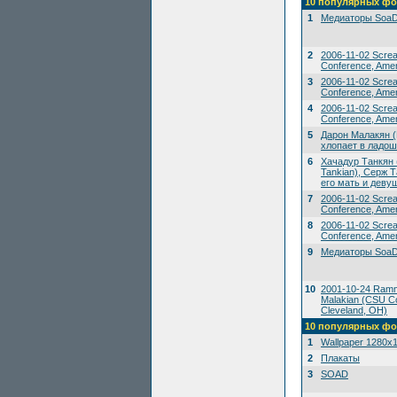
10 популярных фо
1
Медиаторы SoaD
2
2006-11-02 Scre
Conference, Amer
3
2006-11-02 Scre
Conference, Amer
4
2006-11-02 Scre
Conference, Amer
5
Дарон Малакян (
хлопает в ладош
6
Хачадур Танкян 
Tankian), Серж Т
его мать и деву
7
2006-11-02 Scre
Conference, Amer
8
2006-11-02 Scre
Conference, Amer
9
Медиаторы SoaD
10
2001-10-24 Ramms
Malakian (CSU Co
Cleveland, OH)
10 популярных фо
1
Wallpaper 1280x
2
Плакаты
3
SOAD