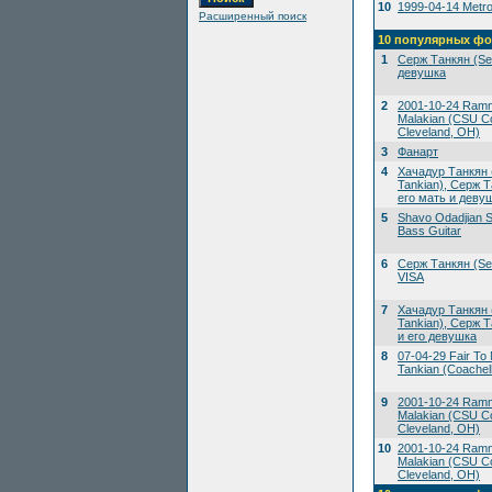
10
1999-04-14 Metrop
Расширенный поиск
10 популярных фо
1
Серж Танкян (Ser
девушка
2
2001-10-24 Ramms
Malakian (CSU Co
Cleveland, OH)
3
Фанарт
4
Хачадур Танкян 
Tankian), Серж Т
его мать и деву
5
Shavo Odadjian S
Bass Guitar
6
Серж Танкян (Ser
VISA
7
Хачадур Танкян 
Tankian), Серж Т
и его девушка
8
07-04-29 Fair To M
Tankian (Coachell
9
2001-10-24 Ramms
Malakian (CSU Co
Cleveland, OH)
10
2001-10-24 Ramms
Malakian (CSU Co
Cleveland, OH)