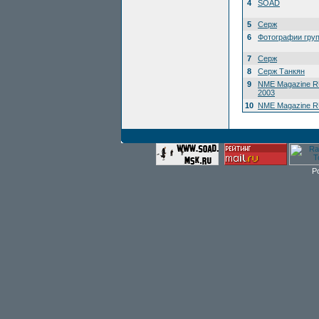
4
SOAD
5
Серж
6
Фотографии гру
7
Серж
8
Серж Танкян
9
NME Magazine R
2003
10
NME Magazine RU
P