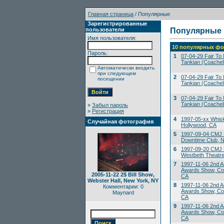
Главная страница
/ Популярные
Зарегистрированные
пользователи
Популярные
Имя пользователя:
10 популярных фо
Пароль:
1
07-04-29 Fair To M
Tankian (Coachell
Автоматически входить
при следующем
2
07-04-29 Fair To M
посещении
Tankian (Coachell
3
07-04-29 Fair To M
Tankian (Coachell
»
Забыл пароль
»
Регистрация
4
1997-05-xx Whis
Случайная фотография
Hollywood, CA
5
1997-09-04 CMJ 
Downtime Club, 
6
1997-09-20 CMJ M
Westbeth Theatre
7
1997-11-06 2nd A
Awards Show, Co
2005-11-22 2$ Bill Show,
CA
Webster Hall, New York, NY
8
1997-11-06 2nd A
Комментарии: 0
Awards Show, Co
Maynard
CA
9
1997-11-06 2nd A
Awards Show, Co
CA