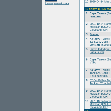
10
1999-04-14 Metrop
Расширенный поиск
10 популярных фо
1
Серж Танкян (Ser
девушка
2
2001-10-24 Ramms
Malakian (CSU Co
Cleveland, OH)
3
Фанарт
4
Хачадур Танкян 
Tankian), Серж Т
его мать и деву
5
Shavo Odadjian S
Bass Guitar
6
Серж Танкян (Ser
VISA
7
Хачадур Танкян 
Tankian), Серж Т
и его девушка
8
07-04-29 Fair To M
Tankian (Coachell
9
2001-10-24 Ramms
Malakian (CSU Co
Cleveland, OH)
10
2001-10-24 Ramms
Malakian (CSU Co
Cleveland, OH)