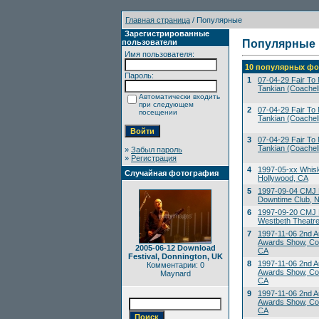
Главная страница
/ Популярные
Зарегистрированные
пользователи
Популярные
Имя пользователя:
10 популярных фо
Пароль:
1
07-04-29 Fair To M
Tankian (Coachell
Автоматически входить
при следующем
2
07-04-29 Fair To M
посещении
Tankian (Coachell
3
07-04-29 Fair To M
Tankian (Coachell
»
Забыл пароль
»
Регистрация
4
1997-05-xx Whis
Случайная фотография
Hollywood, CA
5
1997-09-04 CMJ 
Downtime Club, 
6
1997-09-20 CMJ M
Westbeth Theatre
7
1997-11-06 2nd A
Awards Show, Co
2005-06-12 Download
CA
Festival, Donnington, UK
8
1997-11-06 2nd A
Комментарии: 0
Awards Show, Co
Maynard
CA
9
1997-11-06 2nd A
Awards Show, Co
CA