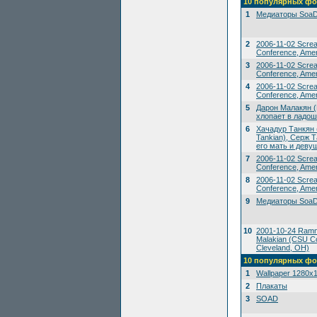
10 популярных фо
1
Медиаторы SoaD
2
2006-11-02 Scre
Conference, Amer
3
2006-11-02 Scre
Conference, Amer
4
2006-11-02 Scre
Conference, Amer
5
Дарон Малакян (
хлопает в ладош
6
Хачадур Танкян 
Tankian), Серж Т
его мать и деву
7
2006-11-02 Scre
Conference, Amer
8
2006-11-02 Scre
Conference, Amer
9
Медиаторы SoaD
10
2001-10-24 Ramms
Malakian (CSU Co
Cleveland, OH)
10 популярных фо
1
Wallpaper 1280x
2
Плакаты
3
SOAD