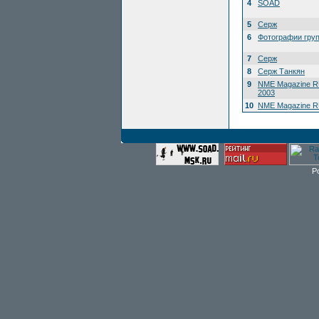
4
SOAD
5
Серж
6
Фотографии гру
7
Серж
8
Серж Танкян
9
NME Magazine R
2003
10
NME Magazine RU
P