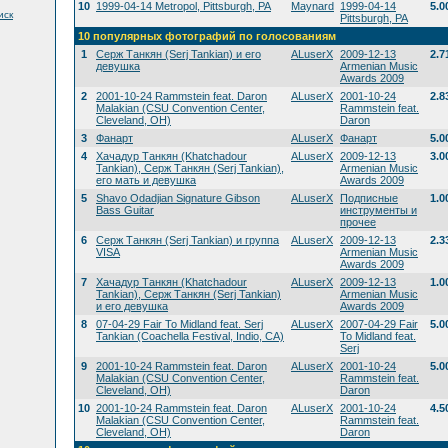
10
1999-04-14 Metropol, Pittsburgh, PA
Maynard
1999-04-14
5.0
иск
Pittsburgh, PA
10 популярных фотографий по голосованиям
1
Серж Танкян (Serj Tankian) и его
ALuserX
2009-12-13
2.7
девушка
Armenian Music
Awards 2009
2
2001-10-24 Rammstein feat. Daron
ALuserX
2001-10-24
2.8
Malakian (CSU Convention Center,
Rammstein feat.
Cleveland, OH)
Daron
3
Фанарт
ALuserX
Фанарт
5.0
4
Хачадур Танкян (Khatchadour
ALuserX
2009-12-13
3.0
Tankian), Серж Танкян (Serj Tankian),
Armenian Music
его мать и девушка
Awards 2009
5
Shavo Odadjian Signature Gibson
ALuserX
Подписные
1.0
Bass Guitar
инструменты и
прочее
6
Серж Танкян (Serj Tankian) и группа
ALuserX
2009-12-13
2.3
VISA
Armenian Music
Awards 2009
7
Хачадур Танкян (Khatchadour
ALuserX
2009-12-13
1.0
Tankian), Серж Танкян (Serj Tankian)
Armenian Music
и его девушка
Awards 2009
8
07-04-29 Fair To Midland feat. Serj
ALuserX
2007-04-29 Fair
5.0
Tankian (Coachella Festival, Indio, CA)
To Midland feat.
Serj
9
2001-10-24 Rammstein feat. Daron
ALuserX
2001-10-24
5.0
Malakian (CSU Convention Center,
Rammstein feat.
Cleveland, OH)
Daron
10
2001-10-24 Rammstein feat. Daron
ALuserX
2001-10-24
4.5
Malakian (CSU Convention Center,
Rammstein feat.
Cleveland, OH)
Daron