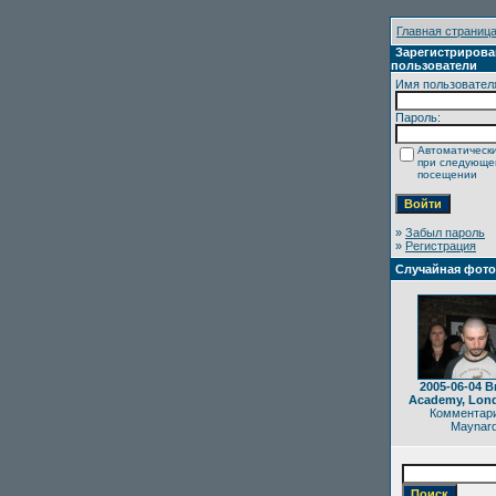
Главная страниц
Зарегистриров
пользователи
Имя пользовател
Пароль:
Автоматически
при следующ
посещении
»
Забыл пароль
»
Регистрация
Случайная фот
2005-06-04 B
Academy, Lon
Комментари
Maynar