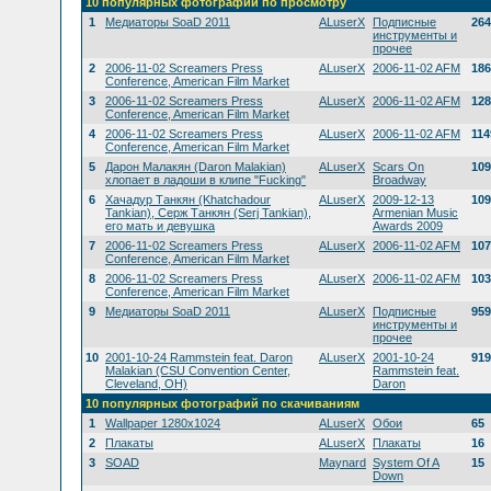
10 популярных фотографий по просмотру
1
Медиаторы SoaD 2011
ALuserX
Подписные
264
инструменты и
прочее
2
2006-11-02 Screamers Press
ALuserX
2006-11-02 AFM
186
Conference, American Film Market
3
2006-11-02 Screamers Press
ALuserX
2006-11-02 AFM
128
Conference, American Film Market
4
2006-11-02 Screamers Press
ALuserX
2006-11-02 AFM
114
Conference, American Film Market
5
Дарон Малакян (Daron Malakian)
ALuserX
Scars On
109
хлопает в ладоши в клипе "Fucking"
Broadway
6
Хачадур Танкян (Khatchadour
ALuserX
2009-12-13
109
Tankian), Серж Танкян (Serj Tankian),
Armenian Music
его мать и девушка
Awards 2009
7
2006-11-02 Screamers Press
ALuserX
2006-11-02 AFM
107
Conference, American Film Market
8
2006-11-02 Screamers Press
ALuserX
2006-11-02 AFM
103
Conference, American Film Market
9
Медиаторы SoaD 2011
ALuserX
Подписные
959
инструменты и
прочее
10
2001-10-24 Rammstein feat. Daron
ALuserX
2001-10-24
919
Malakian (CSU Convention Center,
Rammstein feat.
Cleveland, OH)
Daron
10 популярных фотографий по скачиваниям
1
Wallpaper 1280x1024
ALuserX
Обои
65
2
Плакаты
ALuserX
Плакаты
16
3
SOAD
Maynard
System Of A
15
Down