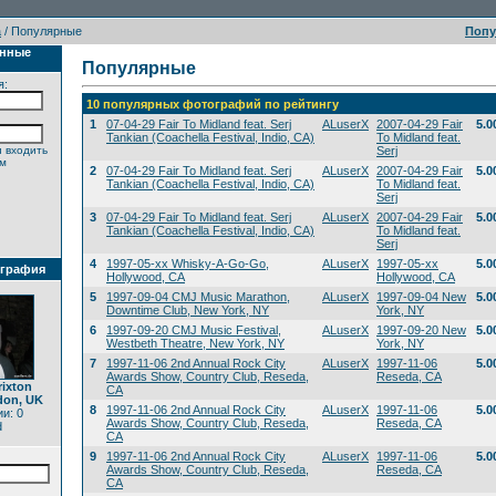
а
/ Популярные
Поп
анные
Популярные
я:
10 популярных фотографий по рейтингу
1
07-04-29 Fair To Midland feat. Serj
ALuserX
2007-04-29 Fair
5.0
Tankian (Coachella Festival, Indio, CA)
To Midland feat.
 входить
Serj
ем
2
07-04-29 Fair To Midland feat. Serj
ALuserX
2007-04-29 Fair
5.0
Tankian (Coachella Festival, Indio, CA)
To Midland feat.
Serj
3
07-04-29 Fair To Midland feat. Serj
ALuserX
2007-04-29 Fair
5.0
Tankian (Coachella Festival, Indio, CA)
To Midland feat.
Serj
4
1997-05-xx Whisky-A-Go-Go,
ALuserX
1997-05-xx
5.0
ография
Hollywood, CA
Hollywood, CA
5
1997-09-04 CMJ Music Marathon,
ALuserX
1997-09-04 New
5.0
Downtime Club, New York, NY
York, NY
6
1997-09-20 CMJ Music Festival,
ALuserX
1997-09-20 New
5.0
Westbeth Theatre, New York, NY
York, NY
7
1997-11-06 2nd Annual Rock City
ALuserX
1997-11-06
5.0
Awards Show, Country Club, Reseda,
Reseda, CA
rixton
CA
don, UK
8
1997-11-06 2nd Annual Rock City
ALuserX
1997-11-06
5.0
и: 0
Awards Show, Country Club, Reseda,
Reseda, CA
d
CA
9
1997-11-06 2nd Annual Rock City
ALuserX
1997-11-06
5.0
Awards Show, Country Club, Reseda,
Reseda, CA
CA