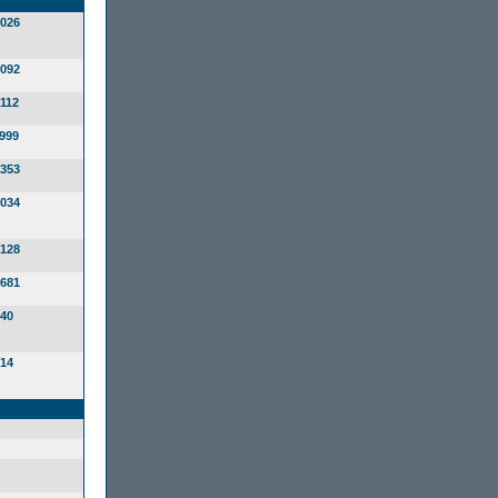
026
092
112
999
353
034
128
681
40
14